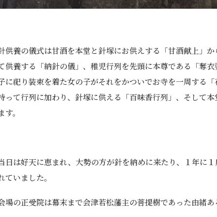
針供養の儀式は甘酒を本堂と針塚にお供えする「甘酒献上」か
て供養する「納針の儀」、稚児行列を先頭に本尊である「奪衣
子に祀り装束を着た女の子がそれをかついでお寺を一周する「
持って行列に加わり、針塚に供える「百味香行列」、そして本
ます。
当日は好天に恵まれ、大勢の方が針を納めに来たり、１年に１
れていました。
会場の正受院は幕末まで会津若松藩主の菩提樹であった由緒あ