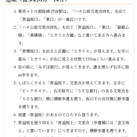
東京メトロ銀座線 渋谷駅は、「ハチ公前交差点改札」を出て
「宮益坂口」「東口」が一番近いです。
「ハチ公前交差点改札」を出て「宮益坂口」「東口」「副都心
線」「東横線」「ヒカリエ方面」など書いてある方へ進みま
す。
「宮増坂口」を出ると正面に「ヒカリエ」が見えます。左手に
進み「ヒカリエ」が右に見える状態で150mくらい進みます。
目の前に「みずほ銀行」が見えてきます。道を渡らず右手に数
m歩きます。
しばらくすると「宮益坂下」交差点が見えてきます。左手に
「ビックカメラ」、右手前方に「りそな銀行」のある交差点を
「りそな銀行」側に横断歩道を渡り、坂の下の反対側に断歩道
を渡ります。
坂道（宮益坂）があるのでひたすら登ります。
宮益坂を登り切ると「宮益坂上」交差点（歩道橋には「金王坂
上」と書いています）につきますので、横断歩道を渡ります。