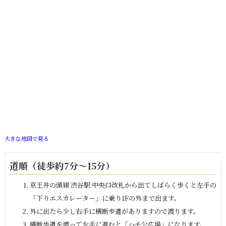
大きな地図で見る
道順（徒歩約7分～15分）
京王井の頭線 渋谷駅 中央口改札から出てしばらく歩くと左手の
「下りエスカレーター」に乗り1Fの外まで出ます。
外に出たら少し右手に横断歩道がありますので渡ります。
横断歩道を渡って左手に進むと「ハチ公広場」になります。