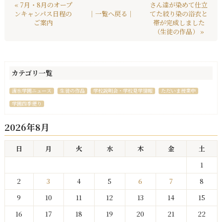
« 7月・8月のオープ
さん達が染めて仕立
ンキャンパス日程の
｜一覧へ戻る｜
てた絞り染の浴衣と
ご案内
帯が完成しました
（生徒の作品） »
カテゴリ一覧
清水学園ニュース
生徒の作品
学校説明会・学校見学情報
ただいま授業中
学園四季便り
2026年8月
日
月
火
水
木
金
土
1
2
3
4
5
6
7
8
9
10
11
12
13
14
15
16
17
18
19
20
21
22