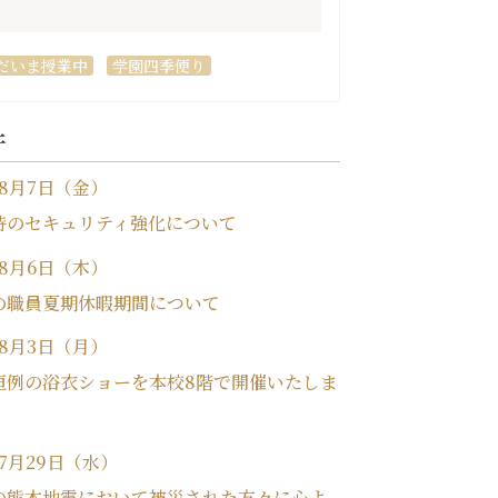
だいま授業中
学園四季便り
件
年8月7日（金）
時のセキュリティ強化について
年8月6日（木）
の職員夏期休暇期間について
年8月3日（月）
恒例の浴衣ショーを本校8階で開催いたしま
年7月29日（水）
の熊本地震において被災された方々に心よ