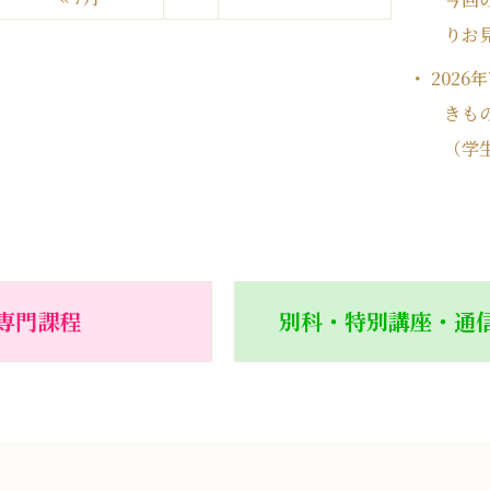
りお
2026
きも
（学
専門課程
別科・特別講座・通