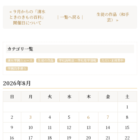
« ９月からの「清水
生徒の作品（和手
ときのきもの百科」
｜一覧へ戻る｜
芸） »
開催日について
カテゴリ一覧
清水学園ニュース
生徒の作品
学校説明会・学校見学情報
ただいま授業中
学園四季便り
2026年8月
日
月
火
水
木
金
土
1
2
3
4
5
6
7
8
9
10
11
12
13
14
15
16
17
18
19
20
21
22