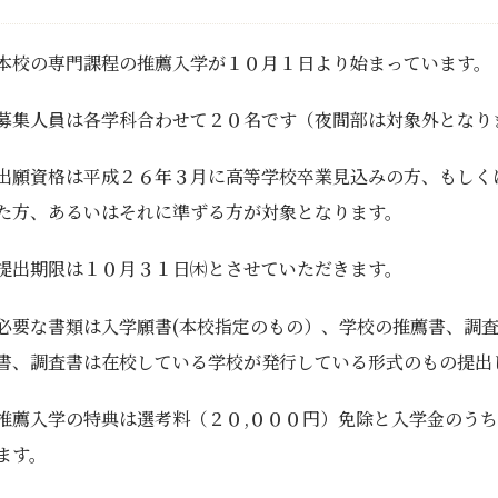
本校の専門課程の推薦入学が１０月１日より始まっています。
募集人員は各学科合わせて２０名です（夜間部は対象外となり
出願資格は平成２６年３月に高等学校卒業見込みの方、もしく
た方、あるいはそれに準ずる方が対象となります。
提出期限は１０月３１日㈭とさせていただきます。
必要な書類は入学願書(本校指定のもの）、学校の推薦書、調
書、調査書は在校している学校が発行している形式のもの提出
推薦入学の特典は選考料（２０,０００円）免除と入学金のうち
ます。