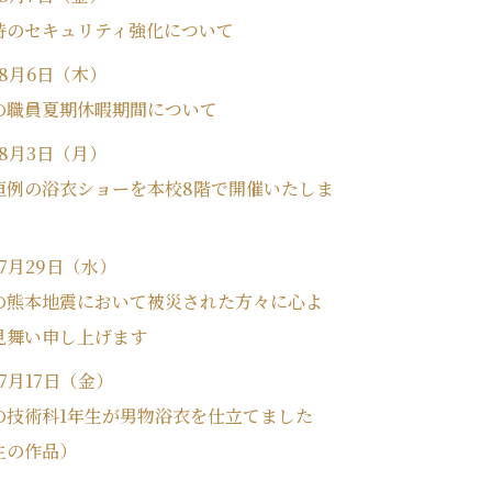
時のセキュリティ強化について
年8月6日（木）
の職員夏期休暇期間について
年8月3日（月）
恒例の浴衣ショーを本校8階で開催いたしま
年7月29日（水）
の熊本地震において被災された方々に心よ
見舞い申し上げます
年7月17日（金）
の技術科1年生が男物浴衣を仕立てました
生の作品）