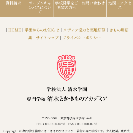
資料請求
オープンキャ
学校見学をご
お問い合わせ
地図・アクセ
ンパスについ
希望の方へ
ス
て
｜
HOME
｜
学園からのお知らせ
｜
メディア協力と実地研修
｜
きもの用語
集
｜
サイトマップ
｜
プライバシーポリシー
｜
〒150-0002 東京都渋谷区渋谷1-6-8
TEL：03-3400-0286 FAX：03-3400-0266
Copyright © 専門学校 清水とき・きものアカデミア｜着物の専門学校です。少人数制。東京渋