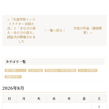
« 「生涯学習インス
トラクター全国大
会」と「まなびの達
生徒の作品（通信教
｜一覧へ戻る｜
人・あそびの達人」
育） »
認証式が開催されま
した
カテゴリ一覧
清水学園ニュース
生徒の作品
学校説明会・学校見学情報
ただいま授業中
学園四季便り
2026年8月
日
月
火
水
木
金
土
1