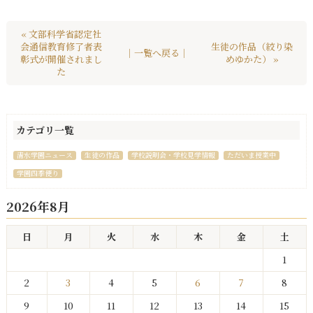
« 文部科学省認定社
会通信教育修了者表
生徒の作品（絞り染
｜一覧へ戻る｜
彰式が開催されまし
めゆかた） »
た
カテゴリ一覧
清水学園ニュース
生徒の作品
学校説明会・学校見学情報
ただいま授業中
学園四季便り
2026年8月
日
月
火
水
木
金
土
1
2
3
4
5
6
7
8
9
10
11
12
13
14
15