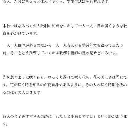
る人、たまにちょっと休んじゃう人、学生生活はそれぞれです。
本校ではなるべく少人数制の利点を生かして一人一人に目が届くような教
育を心がけています。
一人一人個性があるのだから一人一人考え方も学習能力も違って当たり
前。そこをどう指導していくかは教務や講師の腕の見せどころです。
先を急ぐように咲く花も、ゆっくり遅れて咲く花も、花の美しさは同じで
す。花が咲く時を知るのが花自身であるように、その人の咲く時期を決め
るのはその人自身です。
詩人の金子みすずさんの詩に「わたしと小鳥とすずと」という詩がありま
す。