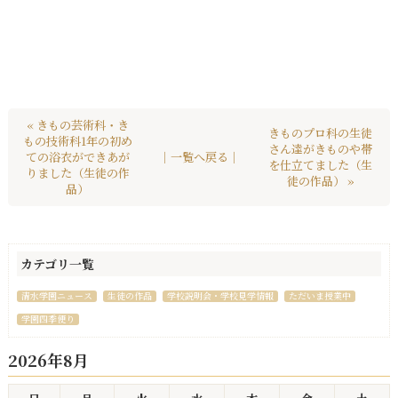
« きもの芸術科・き
きものプロ科の生徒
もの技術科1年の初め
さん達がきものや帯
ての浴衣ができあが
｜一覧へ戻る｜
を仕立てました（生
りました（生徒の作
徒の作品） »
品）
カテゴリ一覧
清水学園ニュース
生徒の作品
学校説明会・学校見学情報
ただいま授業中
学園四季便り
2026年8月