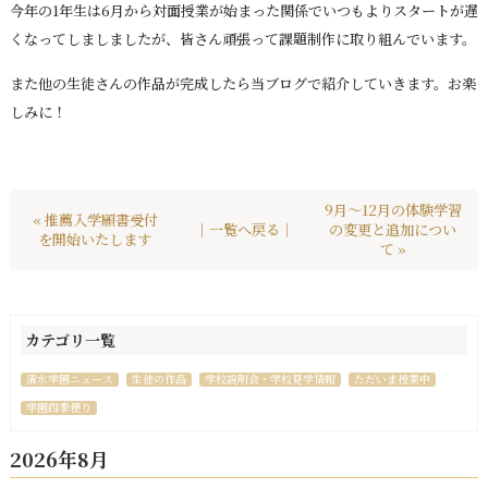
今年の1年生は6月から対面授業が始まった関係でいつもよりスタートが遅
くなってしましましたが、皆さん頑張って課題制作に取り組んでいます。
また他の生徒さんの作品が完成したら当ブログで紹介していきます。お楽
しみに！
9月～12月の体験学習
« 推薦入学願書受付
｜一覧へ戻る｜
の変更と追加につい
を開始いたします
て »
カテゴリ一覧
清水学園ニュース
生徒の作品
学校説明会・学校見学情報
ただいま授業中
学園四季便り
2026年8月