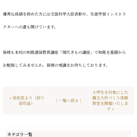
優秀な成績を修めた方には文部科学大臣表彰や、生涯学習インストラ
クターへの道も開けています。
皆様も本校の和裁通信教育講座「現代きもの講座」で和裁を基礎から
お勉強してみませんか。皆様の受講をお待ちしております。
小学生を対象にした
« 染色室より（絞り
繭玉人形づくり体験
｜一覧へ戻る｜
染作品）
教室を開催いたしま
す »
カテゴリ一覧