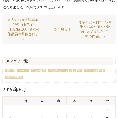
紬の里や結城つむぎセンター、ならびに手緖里の関係者の皆様大変お世話
になりました。改めて御礼申し上げます。
« きもの技術科卒業
きもの芸術科2年の生
生の山本花子
徒さん達が単衣や袷
（HANAKO）さんの
｜一覧へ戻る｜
を仕立てました（生
作品展が開催されま
徒の作品） »
す
カテゴリ一覧
清水学園ニュース
生徒の作品
学校説明会・学校見学情報
ただいま授業中
学園四季便り
2026年8月
日
月
火
水
木
金
土
1