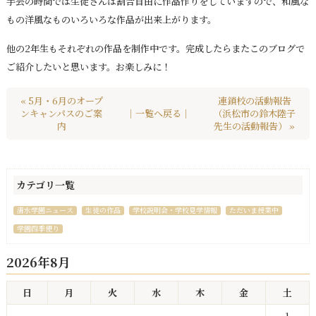
手芸の時間では生徒さんは割合自由に作品作りをしていますので、和風な
もの洋風なものいろいろな作品が出来上がります。
他の2年生もそれぞれの作品を制作中です。完成したらまたこのブログで
ご紹介したいと思います。お楽しみに！
« 5月・6月のオープ
連鎖校の活動報告
ンキャンパスのご案
｜一覧へ戻る｜
（浜松市の鈴木陸子
内
先生の活動報告） »
カテゴリ一覧
清水学園ニュース
生徒の作品
学校説明会・学校見学情報
ただいま授業中
学園四季便り
2026年8月
日
月
火
水
木
金
土
1