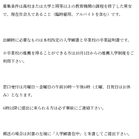
募集条件は高校または大学と同等以上の教育機関の課程を修了した男女
で、現在社会人であること（臨時雇用、アルバイトを含む）です。
出願時に必要なものは本校指定の入学願書と卒業校の卒業証明書です。
※卒業校の推薦を得ることができる方は10月1日からの推薦入学制度をご
利用下さい。
窓口受付は月曜日～金曜日の午前10時～午後6時（土曜、日祝日はお休
み）となります。
6時以降に提出に来られる方は必ず事前にご連絡下さい。
郵送の場合は封書の左端に「入学願書在中」と朱書してご提出下さい。