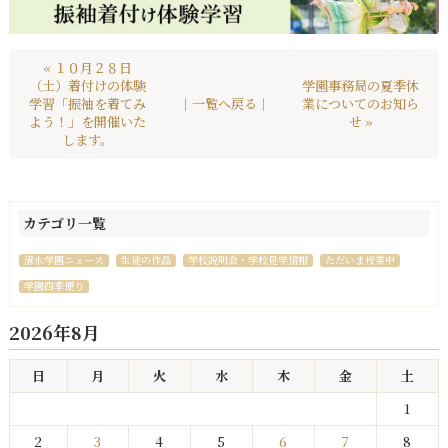
« １０月２８日
（土）着付けの体験
学園事務局の夏季休
学習「振袖を着てみ
｜一覧へ戻る｜
業についてのお知ら
よう！」を開催いた
せ »
します。
カテゴリ一覧
清水学園ニュース
生徒の作品
学校説明会・学校見学情報
ただいま授業中
学園四季便り
2026年8月
日
月
火
水
木
金
土
1
2
3
4
5
6
7
8