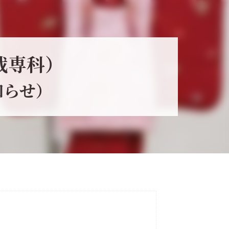
裁専科）
知らせ）