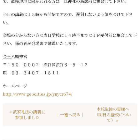
で、直接現地に向かわれる方は一旦神社の鳥居前に集合して下さい。
当日の講義は１５時から開始ですので、遅刻しないよう気をつけて下さ
い。
会場の分からない方は当日学校に１４時半までに１Ｆ受付前に集合して下
さい。係の者が会場まで誘導いたします。
金王八幡神宮
〒１５０－０００２ 渋谷区渋谷３－５－１２
℡ ０３－３４０７－１８１１
ホームページ
http://www.geocities.jp/ynycr674/
本校生徒の皆様へ
« 武家礼法の講義に
｜一覧へ戻る｜
（明日の登校につい
参加しました
て） »