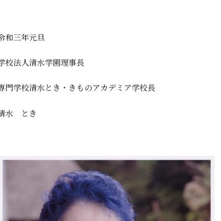
令和三年元旦
学校法人清水学園理事長
専門学校清水とき・きものアカデミア学校長
清水 とき