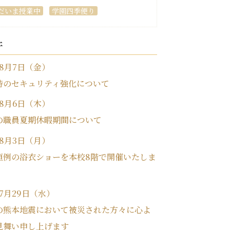
だいま授業中
学園四季便り
件
年8月7日（金）
時のセキュリティ強化について
年8月6日（木）
の職員夏期休暇期間について
年8月3日（月）
恒例の浴衣ショーを本校8階で開催いたしま
年7月29日（水）
の熊本地震において被災された方々に心よ
見舞い申し上げます