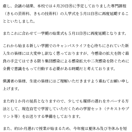
慮し、会議の結果、本校では４月20日㊊に予定しておりました専門課程
（きもの芸術科、きもの技術科）の入学式を５月11日㊊に再度延期するこ
とといたしました。
またこれに合わせて一学期の始業式も５月11日㊊に再度延期となります。
これから始まる新しい学園でのキャンパスライフを心待ちにされていた新
入生の皆様には大変申し訳なく思っておりますが、今感染の拡大を防ぐ最
良の手立てはできる限り集団感染による感染拡大や二次感染を防ぐために
全員で意識をもって行動する必要がある時期だと考えております。
保護者の皆様、生徒の皆様にはご理解いただきますよう重ねてお願い申し
上げます。
また約１か月の延長となりますので、少しでも履修の遅れをカバーする方
法として、現在自宅で学習していただくための学習セット（テキストやプ
リント等）をお送りする準備をしております。
また、約1か月遅れで授業が始まるため、今年度は夏休み及び冬休みを短