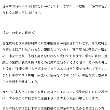
受講生の皆様には不自由をおかけしておりますが、ご理解、ご協力の程よ
ろしくお願い申し上げます。
【全ての生徒の皆様へ】
現在政府より主要都府県に緊急事態宣言が発出されています。今後政府よ
り更なる指示が出されるとの報道もございます。東京都内は感染者も増加
の一途をたどり、予断を許さない状況が続いております。学生の皆様、受
講生の皆様は感染を避けるために週末に限らずできる限り不要不急の外出
を控え、可能な限り入学式までご自宅あるいは学生寮で待機して下さい。
また日常のマスク着用、手洗い、消毒をこまめに行い、可能な限り感染リ
スクを減少させましょう。
万が一ご本人あるいはご家族にコロナウイルスへの感染が認められた場合
は、すみやかに本校までご連絡下さいますようお願い申し上げます。
また本校入学後に日本学生支援機構の奨学金の申し込みを希望される方、