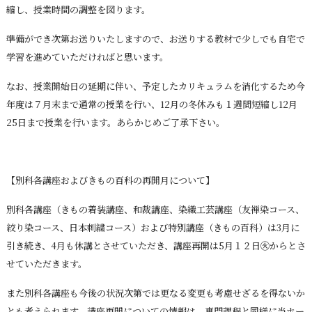
縮し、授業時間の調整を図ります。
準備ができ次第お送りいたしますので、お送りする教材で少しでも自宅で
学習を進めていただければと思います。
なお、授業開始日の延期に伴い、予定したカリキュラムを消化するため今
年度は７月末まで通常の授業を行い、12月の冬休みも１週間短縮し12月
25日まで授業を行います。あらかじめご了承下さい。
【別科各講座およびきもの百科の再開月について】
別科各講座（きもの着装講座、和裁講座、染織工芸講座（友禅染コース、
絞り染コース、日本刺繍コース）および特別講座（きもの百科）は3月に
引き続き、4月も休講とさせていただき、講座再開は5月１２日㊋からとさ
せていただきます。
また別科各講座も今後の状況次第では更なる変更も考慮せざるを得ないか
とも考えられます。講座再開についての情報は、専門課程と同様に当ホー