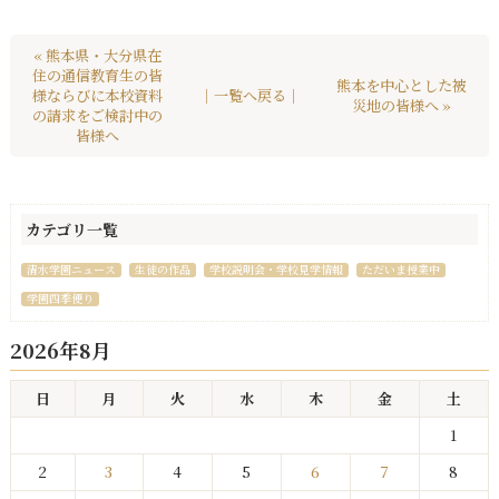
« 熊本県・大分県在
住の通信教育生の皆
熊本を中心とした被
様ならびに本校資料
｜一覧へ戻る｜
災地の皆様へ »
の請求をご検討中の
皆様へ
カテゴリ一覧
清水学園ニュース
生徒の作品
学校説明会・学校見学情報
ただいま授業中
学園四季便り
2026年8月
日
月
火
水
木
金
土
1
2
3
4
5
6
7
8