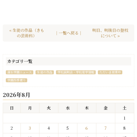
« 生徒の作品（きも
明日、明後日の登校
｜一覧へ戻る｜
の芸術科）
について »
カテゴリ一覧
清水学園ニュース
生徒の作品
学校説明会・学校見学情報
ただいま授業中
学園四季便り
2026年8月
日
月
火
水
木
金
土
1
2
3
4
5
6
7
8