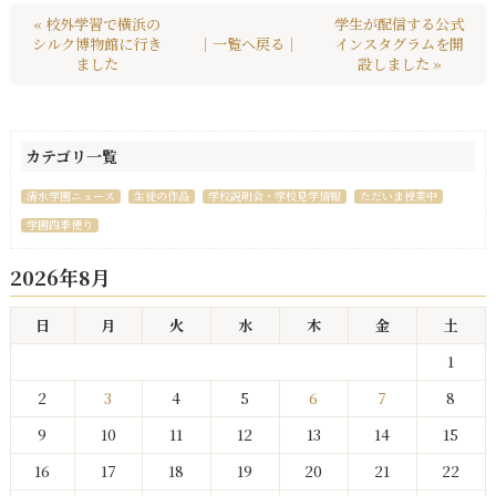
« 校外学習で横浜の
学生が配信する公式
シルク博物館に行き
｜一覧へ戻る｜
インスタグラムを開
ました
設しました »
カテゴリ一覧
清水学園ニュース
生徒の作品
学校説明会・学校見学情報
ただいま授業中
学園四季便り
2026年8月
日
月
火
水
木
金
土
1
2
3
4
5
6
7
8
9
10
11
12
13
14
15
16
17
18
19
20
21
22