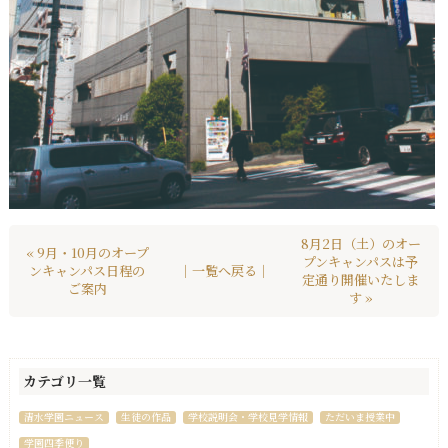
8月2日（土）のオー
« 9月・10月のオープ
プンキャンパスは予
ンキャンパス日程の
｜一覧へ戻る｜
定通り開催いたしま
ご案内
す »
カテゴリ一覧
清水学園ニュース
生徒の作品
学校説明会・学校見学情報
ただいま授業中
学園四季便り