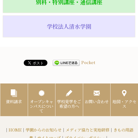
別科・特別講座・通信講座
学校法人清水学園
Pocket
資料請求
オープンキャ
学校見学をご
お問い合わせ
地図・アクセ
ンパスについ
希望の方へ
ス
て
｜
HOME
｜
学園からのお知らせ
｜
メディア協力と実地研修
｜
きもの用語
集
｜
サイトマップ
｜
プライバシーポリシー
｜