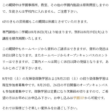
この期間中は学園事務所、教室、その他の学園内施設は原則閉室しますの
で、生徒さんは学校内に入れません。ご注意下さい。
6Fのきもの芸術館もこの期間は休館とさせていただきます。
専門課程の二学期は8月18日(月)より始まります。別科は8月19日(火)より
講座を順次再開いたします。
この期間中もホームページから資料のご請求はできますが、資料の発送は
18日以降となります。またホームページからオープンキャンパスのエント
リーはできますが、ご案内メールは同じく18日以降の発信となります。あ
らかじめご了承下さいませ。
8月9日（土）の友禅染体験学習および8月23日（土）の絞り染体験学習は
現在参加者募集中です。8月20日、26日の平日開催のオープンキャンパス
も参加者募集中です。体験学習は定員になり次第締め切りますので、ご希
望の方はお早めにお申込み下さい。お申し込みは
学園HP
から可能です。
それでは皆様どうぞ楽しい夏休みをお過ごし下さい。