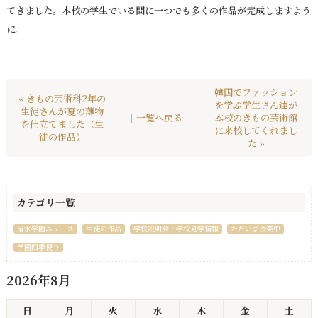
てきました。本校の学生でいる間に一つでも多くの作品が完成しますよう
に。
韓国でファッション
« きもの芸術科2年の
を学ぶ学生さん達が
生徒さんが夏の薄物
｜一覧へ戻る｜
本校のきもの芸術館
を仕立てました（生
に来校してくれまし
徒の作品）
た »
カテゴリ一覧
清水学園ニュース
生徒の作品
学校説明会・学校見学情報
ただいま授業中
学園四季便り
2026年8月
日
月
火
水
木
金
土