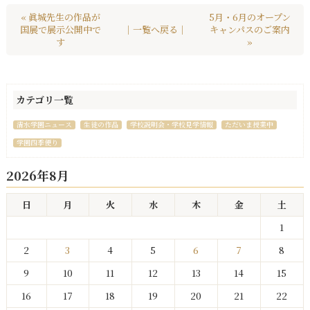
« 眞城先生の作品が
5月・6月のオープン
国展で展示公開中で
｜一覧へ戻る｜
キャンパスのご案内
す
»
カテゴリ一覧
清水学園ニュース
生徒の作品
学校説明会・学校見学情報
ただいま授業中
学園四季便り
2026年8月
日
月
火
水
木
金
土
1
2
3
4
5
6
7
8
9
10
11
12
13
14
15
16
17
18
19
20
21
22